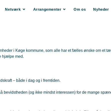
Netværk
Arrangementer
Om os
Nyheder
somheder i Køge kommune, som alle har et fælles ønske om et t
ne hjælpe med.
dskraft – både i dag og i fremtiden.
en, så bevidstheden (og ikke mindst interessen) for de mange s