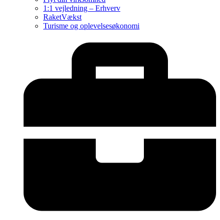
1:1 vejledning – Erhverv
RaketVækst
Turisme og oplevelsesøkonomi