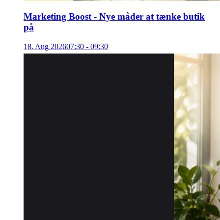
Marketing Boost - Nye måder at tænke butik
på
18
.
Aug
2026
07:30 - 09:30